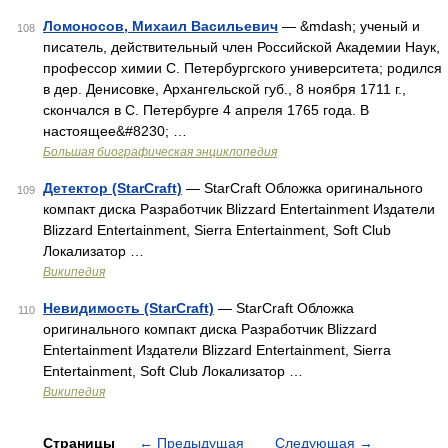
Ломоносов, Михаил Васильевич
— &mdash; ученый и
108
писатель, действительный член Российской Академии Наук,
профессор химии С. Петербургского университета; родился
в дер. Денисовке, Архангельской губ., 8 ноября 1711 г.,
скончался в С. Петербурге 4 апреля 1765 года. В
настоящее&#8230; …
Большая биографическая энциклопедия
Детектор (StarCraft)
— StarCraft Обложка оригинального
109
компакт диска Разработчик Blizzard Entertainment Издатели
Blizzard Entertainment, Sierra Entertainment, Soft Club
Локализатор …
Википедия
Невидимость (StarCraft)
— StarCraft Обложка
110
оригинального компакт диска Разработчик Blizzard
Entertainment Издатели Blizzard Entertainment, Sierra
Entertainment, Soft Club Локализатор …
Википедия
Страницы
←
Предыдущая
Следующая
→