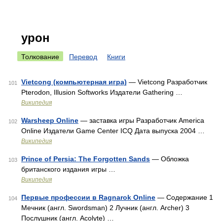
урон
Толкование
Перевод
Книги
Vietcong (компьютерная игра)
— Vietcong Разработчик
101
Pterodon, Illusion Softworks Издатели Gathering …
Википедия
Warsheep Online
— заставка игры Разработчик America
102
Online Издатели Game Center ICQ Дата выпуска 2004 …
Википедия
Prince of Persia: The Forgotten Sands
— Обложка
103
британского издания игры …
Википедия
Первые профессии в Ragnarok Online
— Содержание 1
104
Мечник (англ. Swordsman) 2 Лучник (англ. Archer) 3
Послушник (англ. Acolyte) …